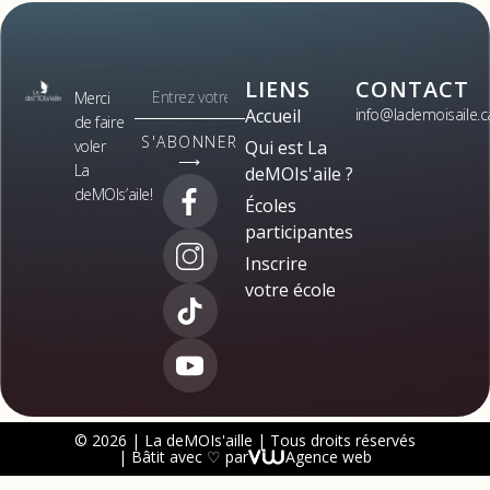
LIENS
CONTACT
Merci
Accueil
info@lademoisaile.c
de faire
S'ABONNER
voler
Qui est La
⟶
La
deMOIs'aile ?
deMOIs’aile!
Écoles
participantes
Inscrire
votre école
© 2026 | La deMOIs'aille | Tous droits réservés
| Bâtit avec ♡ par
Agence web