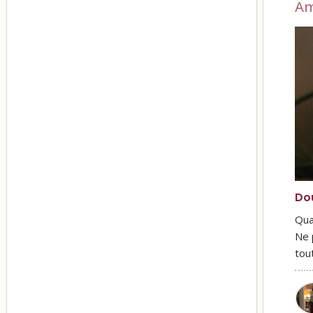
A
Do
Qua
Ne 
tou