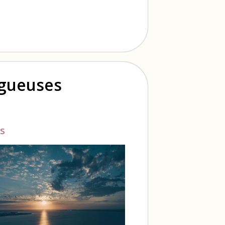
ogueuses
s