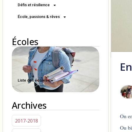
Défis et résilience
École, passions & rêves
Écoles
En
Liste des écoles
Archives
On en
2017-2018
Ou bi