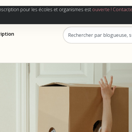
nscription pour les écoles et organismes est
ouverte !
Contact
ription