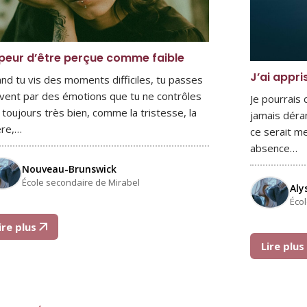
peur d’être perçue comme faible
J’ai appri
nd tu vis des moments difficiles, tu passes
vent par des émotions que tu ne contrôles
Je pourrais
 toujours très bien, comme la tristesse, la
jamais déra
ère,…
ce serait me
absence…
Nouveau-Brunswick
École secondaire de Mirabel
Aly
Éco
ire plus
Lire plu