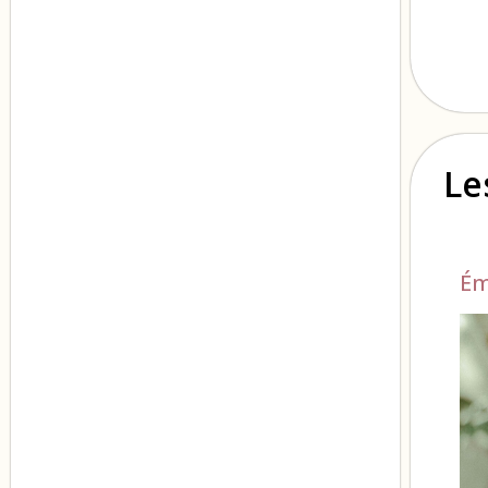
Le
Ém