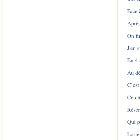
Face 
Après
On fin
J'en 
En 4 
Au d
C’est
Ce ch
Réser
Qui p
Lorie