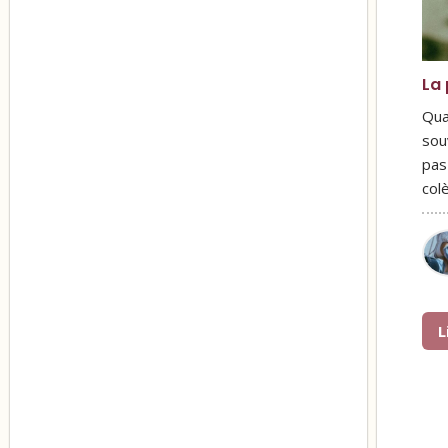
La 
Qua
sou
pas
col
L