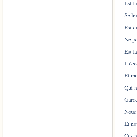
Est la
Se le
Est d
Ne pa
Est la
L’éco
Et ma
Qui n
Garde
Nous 
Et no
Ces n