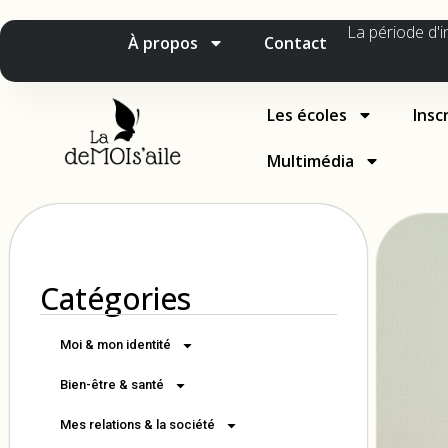
La période d'i
À propos
Contact
Les écoles
Insc
Multimédia
Catégories
Moi & mon identité
Bien-être & santé
Mes relations & la société