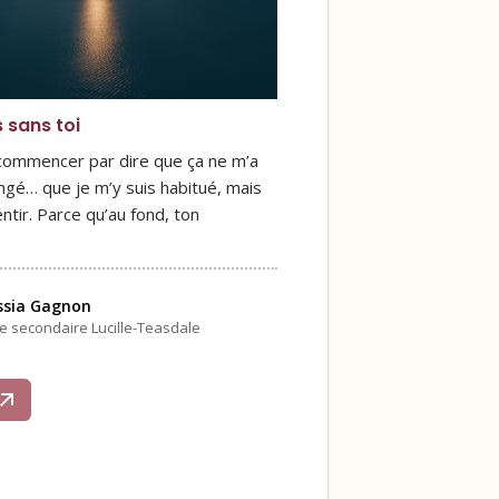
s sans toi
 commencer par dire que ça ne m’a
ngé… que je m’y suis habitué, mais
ntir. Parce qu’au fond, ton
ssia Gagnon
le secondaire Lucille-Teasdale
s