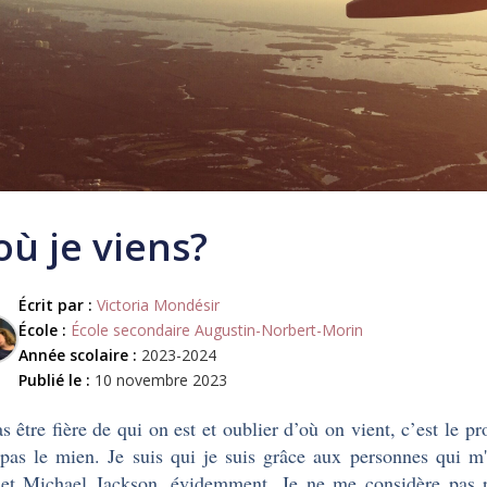
où je viens?
Écrit par :
Victoria Mondésir
École :
École secondaire Augustin-Norbert-Morin
Année scolaire :
2023-2024
Publié le :
10 novembre 2023
s être fière de qui on est et oublier d’où on vient, c’est le
pas le mien. Je suis qui je suis grâce aux personnes qui m
et Michael Jackson, évidemment. Je ne me considère pas pa