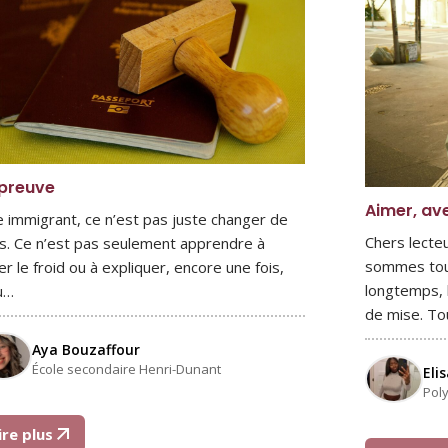
 preuve
Aimer, av
e immigrant, ce n’est pas juste changer de
Chers lecteu
s. Ce n’est pas seulement apprendre à
sommes tous 
er le froid ou à expliquer, encore une fois,
longtemps, l
ù…
de mise. To
Aya Bouzaffour
École secondaire Henri-Dunant
Eli
Pol
ire plus