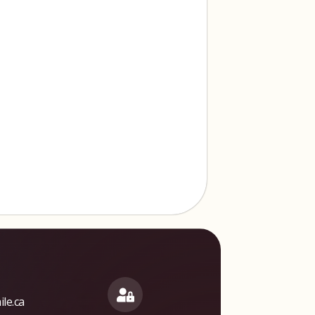
le.ca