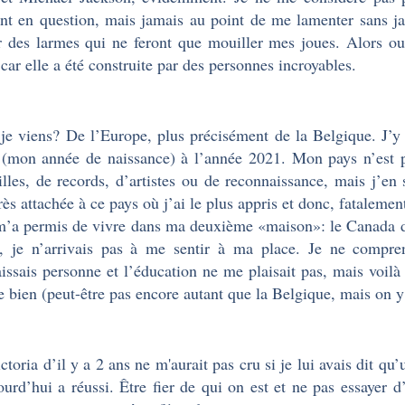
nt en question, mais jamais au point de me lamenter sans ja
r des larmes qui ne feront que mouiller mes joues. Alors oui
, car elle a été construite par des personnes incroyables.
je viens? De l’Europe, plus précisément de la Belgique. J’y 
(mon année de naissance) à l’année 2021. Mon pays n’est pa
lles, de records, d’artistes ou de reconnaissance, mais j’en su
très attachée à ce pays où j’ai le plus appris et donc, fatalemen
m’a permis de vivre dans ma deuxième «maison»: le Canada do
, je n’arrivais pas à me sentir à ma place. Je ne compre
issais personne et l’éducation ne me plaisait pas, mais voilà
e bien (peut-être pas encore autant que la Belgique, mais on 
ctoria d’il y a 2 ans ne m'aurait pas cru si je lui avais dit qu’
ourd’hui a réussi. Être fier de qui on est et ne pas essayer d