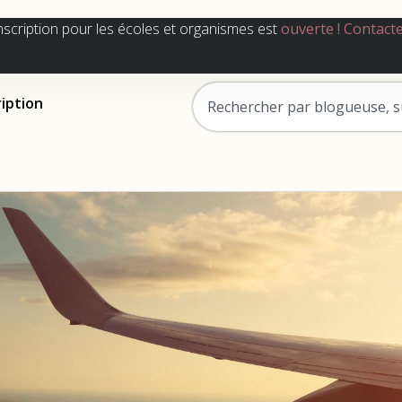
nscription pour les écoles et organismes est
ouverte !
Contact
ription