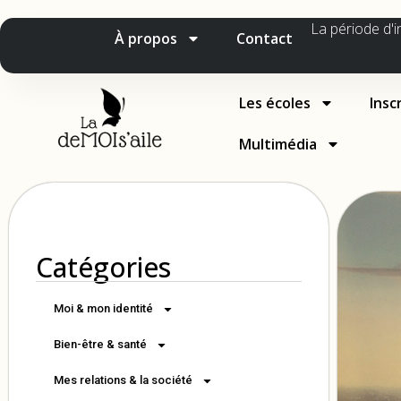
La période d'i
À propos
Contact
Les écoles
Insc
Multimédia
Catégories
Moi & mon identité
Bien-être & santé
Mes relations & la société