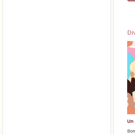
Di
Un
Bonj