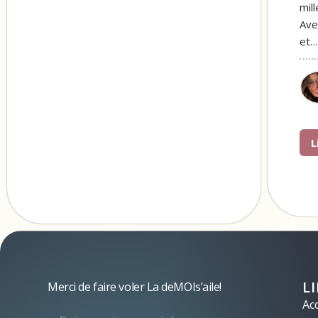
mill
Ave
et…
L
L
Merci de faire voler La deMOIs’aile!
Acc