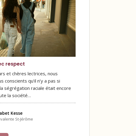
ec respect
rs et chères lectrices, nous
conscients qu’il n’y a pas si
a ségrégation raciale était encore
ute la société…
sabet Kesse
yvalente St-Jérôme