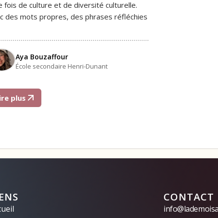
e fois de culture et de diversité culturelle.
c des mots propres, des phrases réfléchies
Aya Bouzaffour
École secondaire Henri-Dunant
ire plus
IENS
CONTACT
ueil
info@lademoisai