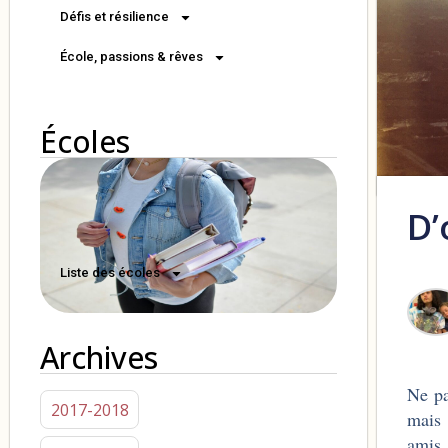
Défis et résilience
École, passions & rêves
Écoles
D’
Liste des écoles
Archives
Ne pa
2017-2018
mais 
amis 