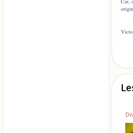
Car, 
origi
Victo
Le
Di