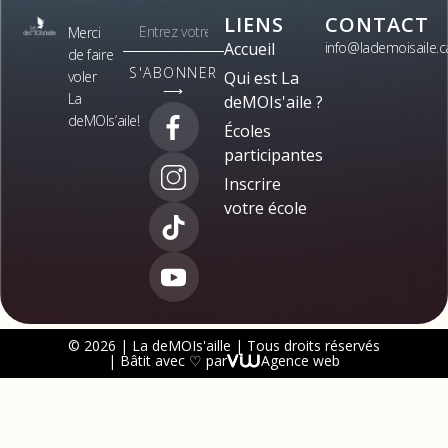
LIENS
CONTACT
Merci
Accueil
info@lademoisaile.c
de faire
S'ABONNER
voler
Qui est La
⟶
La
deMOIs'aile ?
deMOIs’aile!
Écoles
participantes
Inscrire
votre école
© 2026 | La deMOIs'aille | Tous droits réservés
| Bâtit avec ♡ par
Agence web