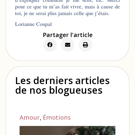
pour ce que tu m’as fait vivre, mais à cause de
toi, je ne serai plus jamais celle que j’étais.
Lorianne Coupal
Partager l'article
Les derniers articles
de nos blogueuses
Amour
,
Émotions