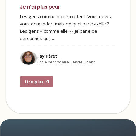
Je n’ai plus peur
Les gens comme moi étouffent. Vous devez
vous demander, mais de quoi parle-t-elle ?
Les gens « comme elle »? Je parle de
personnes qui,…
Fay Péret
École secondaire Henri-Dunant
Lire plus