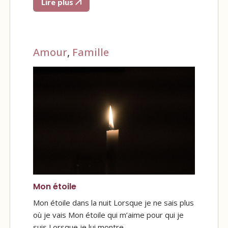
Lire plus
Amour
,
Famille
Mon étoile
Mon étoile dans la nuit Lorsque je ne sais plus
où je vais Mon étoile qui m’aime pour qui je
suis Lorsque je lui montre…