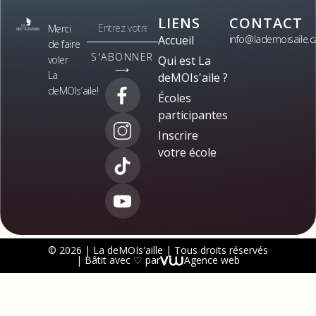
LIENS
CONTACT
Merci
Accueil
info@lademoisaile.c
de faire
S'ABONNER
voler
Qui est La
⟶
La
deMOIs'aile ?
deMOIs’aile!
Écoles
participantes
Inscrire
votre école
© 2026 | La deMOIs'aille | Tous droits réservés
| Bâtit avec ♡ par
Agence web