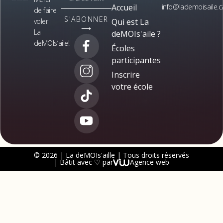
Accueil
info@lademoisaile.c
de faire
S'ABONNER
voler
Qui est La
⟶
La
deMOIs'aile ?
deMOIs’aile!
Écoles
participantes
Inscrire
votre école
© 2026 | La deMOIs'aille | Tous droits réservés
| Bâtit avec ♡ par
Agence web