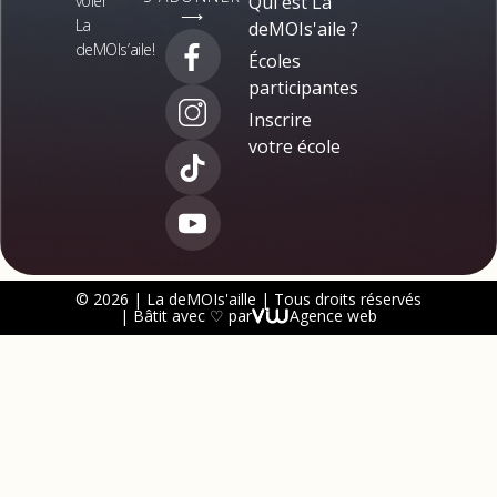
voler
Qui est La
⟶
La
deMOIs'aile ?
deMOIs’aile!
Écoles
participantes
Inscrire
votre école
© 2026 | La deMOIs'aille | Tous droits réservés
| Bâtit avec ♡ par
Agence web