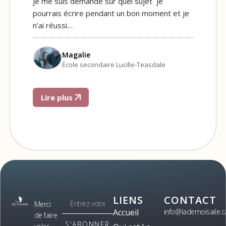
je me suis demandé sur quel sujet je
pourrais écrire pendant un bon moment et je
n’ai réussi…
Magalie
École secondaire Lucille-Teasdale
Lire plus
LIENS
CONTACT
Merci
Accueil
info@lademoisaile.c
de faire
S'ABONNER