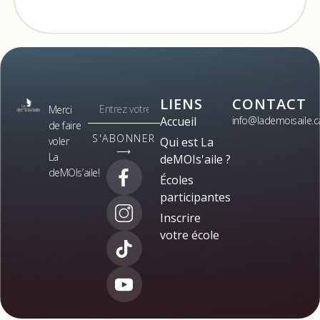
LIENS
CONTACT
Merci
Accueil
info@lademoisaile.c
de faire
S'ABONNER
voler
Qui est La
⟶
La
deMOIs'aile ?
deMOIs’aile!
Écoles
participantes
Inscrire
votre école