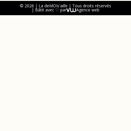
© 2026 | La deMOIs'aille | Tous droits réservés
| Bâtit avec ♡ par
Agence web