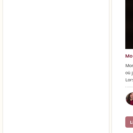
Mon
Mon
où 
Lor
L