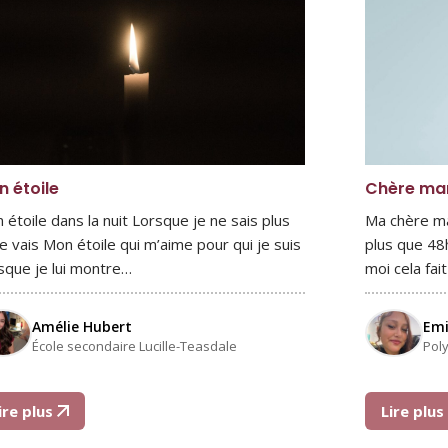
 étoile
Chère ma
 étoile dans la nuit Lorsque je ne sais plus
Ma chère ma
je vais Mon étoile qui m’aime pour qui je suis
plus que 48
sque je lui montre…
moi cela fai
Amélie Hubert
Emi
École secondaire Lucille-Teasdale
Pol
ire plus
Lire plu