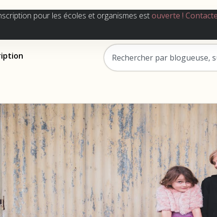
nscription pour les écoles et organismes est
ouverte !
Contact
ription