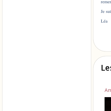
remer
Je su
Léa
Le
A