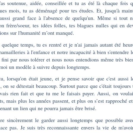
as soutenue, aidée, conseillée et tu as été là chaque fois q
ues mois, tu as déménagé pour tes études. Et, jusqu'à maint
aussi grand face à l'absence de quelqu'un. Même si tout n'
ion frère/soeur, tes idées folles, tes blagues nulles qui en de
xions sur l'humanité m’ont manqué.
a quelque temps, tu es rentré et je n'ai jamais autant été he
hamailleries à l'enfance et notre incapacité à bien s'entendre 
 fini par nous tolérer et nous nous entendions même très bien.
moi un modèle à suivre depuis longtemps.
tu, lorsqu'on était jeune, et je pense savoir que c'est aussi 
, on se détestait beaucoup. Surtout parce que c'était toujours
avais rien fait et que tu me le faisais payer. Aussi, on voulai
ts, mais plus les années passent, et plus on s’est rapproché et
enant un lien qui ne pourra jamais être brisé.
ère sincèrement le garder aussi longtemps que possible ave
ace pas. Je suis très reconnaissante envers la vie de m'avoi