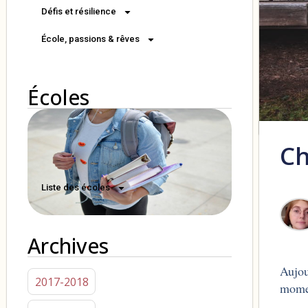
Défis et résilience
École, passions & rêves
Écoles
Ch
Liste des écoles
Archives
Aujou
2017-2018
momen