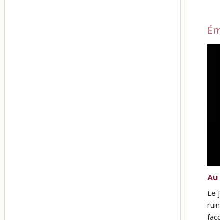
Ém
Au 
Le j
rui
faç