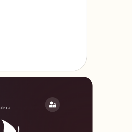
le.ca