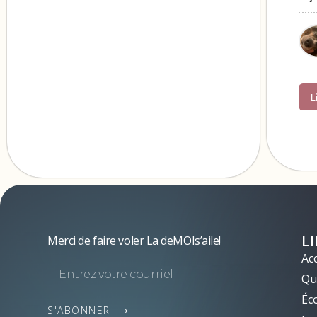
L
L
Merci de faire voler La deMOIs’aile!
Acc
Qui
Éc
S'ABONNER ⟶