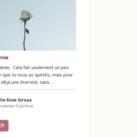
mie
mie, Cela fait seulement un peu
h que tu nous as quittés, mais pour
t déjà une éternité, sans…
lie Rose Giroux
yvalente St-Jérôme
s