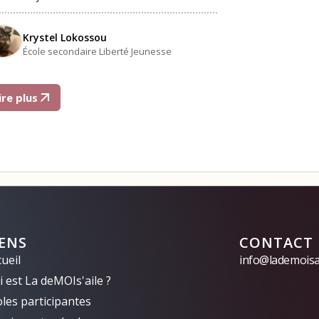
Krystel Lokossou
École secondaire Liberté Jeunesse
ire plus
IENS
CONTACT
ueil
info@lademoisai
 est La deMOIs'aile ?
oles participantes