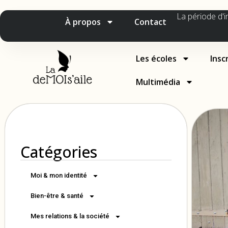
La période d'i
À propos
Contact
Les écoles
Insc
Multimédia
Catégories
Moi & mon identité
Bien-être & santé
Mes relations & la société