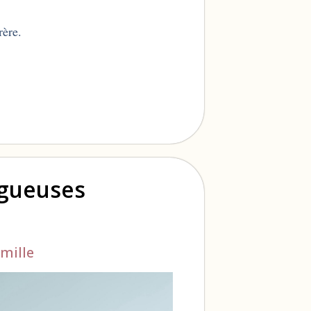
rère.
ogueuses
mille