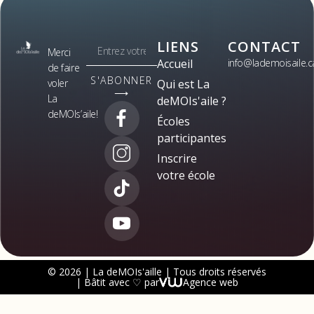
LIENS
CONTACT
Merci
Accueil
info@lademoisaile.c
de faire
S'ABONNER
voler
Qui est La
⟶
La
deMOIs'aile ?
deMOIs’aile!
Écoles
participantes
Inscrire
votre école
© 2026 | La deMOIs'aille | Tous droits réservés
| Bâtit avec ♡ par
Agence web