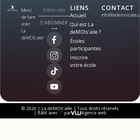
LIENS
CONTACT
Merci
Accueil
info@lademoisaile.c
de faire
S'ABONNER
voler
Qui est La
⟶
La
deMOIs'aile ?
deMOIs’aile!
Écoles
participantes
Inscrire
votre école
© 2026 | La deMOIs'aille | Tous droits réservés
| Bâtit avec ♡ par
Agence web