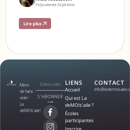
Polyvalente St-Jérôme
Lire plus
LIENS
CONTACT
Merci
Accueil
info@lademoisaile.c
de faire
S'ABONNER
voler
Qui est La
⟶
La
deMOIs'aile ?
deMOIs’aile!
Écoles
participantes
Inscrire