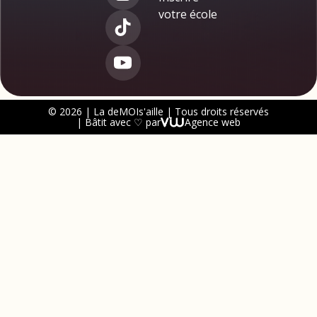
votre école
© 2026 | La deMOIs'aille | Tous droits réservés
| Bâtit avec ♡ par
Agence web