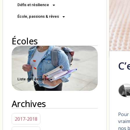
Défis et résilience
École, passions & rêves
Écoles
C’
Liste des écoles
Archives
Pour 
2017-2018
vraim
nos b