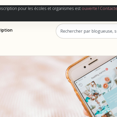
nscription pour les écoles et organismes est
ouverte !
Contact
ription