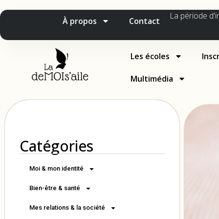
La période d'i
À propos
Contact
Les écoles
Insc
Multimédia
Catégories
Moi & mon identité
Bien-être & santé
Mes relations & la société