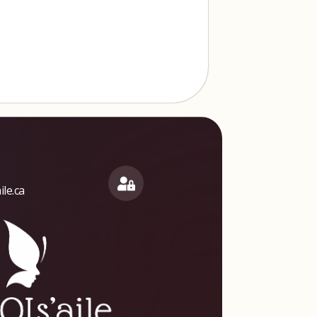
le.ca