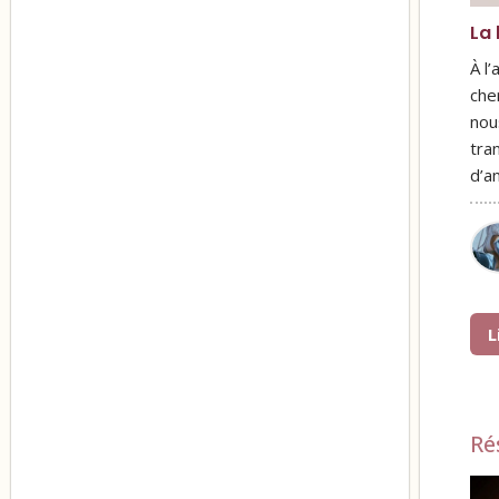
La 
À l
che
nou
tra
d’a
L
Ré