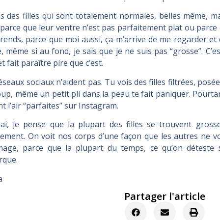
is des filles qui sont totalement normales, belles même, ma
 parce que leur ventre n’est pas parfaitement plat ou parce q
ends, parce que moi aussi, ça m’arrive de me regarder et d
, même si au fond, je sais que je ne suis pas “grosse”. C’e
et fait paraître pire que c’est.
éseaux sociaux n’aident pas. Tu vois des filles filtrées, pos
up, même un petit pli dans la peau te fait paniquer. Pourta
nt l’air “parfaites” sur Instagram.
ai, je pense que la plupart des filles se trouvent gross
ement. On voit nos corps d’une façon que les autres ne vo
age, parce que la plupart du temps, ce qu’on déteste 
rque.
a
Partager l'article