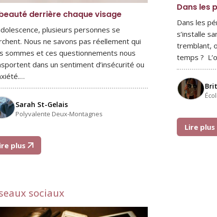
Dans les 
beauté derrière chaque visage
Dans les pé
’adolescence, plusieurs personnes se
s’installe s
rchent. Nous ne savons pas réellement qui
tremblant, o
s sommes et ces questionnements nous
temps ? L’
nsportent dans un sentiment d’insécurité ou
nxiété.…
Bri
Éco
Sarah St-Gelais
Polyvalente Deux-Montagnes
Lire plu
ire plus
seaux sociaux