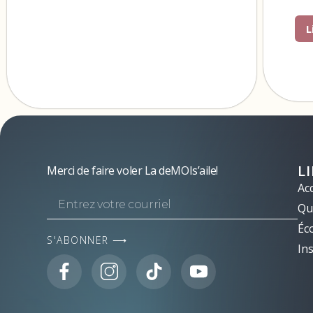
L
L
Merci de faire voler La deMOIs’aile!
Acc
Qui
Éc
S'ABONNER ⟶
Ins