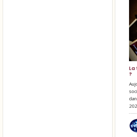
La 
?
Auj
soc
dan
202