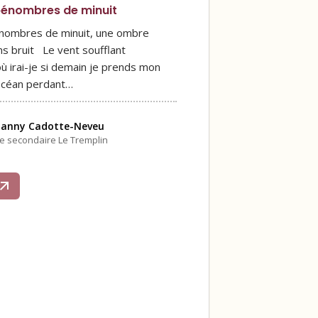
pénombres de minuit
nombres de minuit, une ombre
ans bruit Le vent soufflant
ù irai-je si demain je prends mon
océan perdant…
tanny Cadotte-Neveu
le secondaire Le Tremplin
s