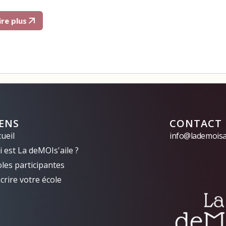
ire plus
IENS
CONTACT
ueil
info@lademoisai
 est La deMOIs'aile ?
oles participantes
crire votre école