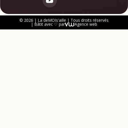
© 2026 | La deMOIs'aille | Tous droits réservés
| Bâtit avec ♡ par
Agence web