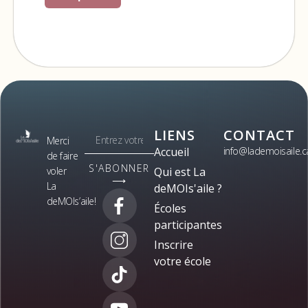
LIENS
CONTACT
Merci
Accueil
info@lademoisaile.c
de faire
S'ABONNER
voler
Qui est La
⟶
La
deMOIs'aile ?
deMOIs’aile!
Écoles
participantes
Inscrire
votre école