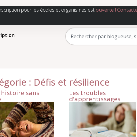
nscription pour les écoles et organismes est
ouverte !
Contact
ription
égorie : Défis et résilience
histoire sans
Les troubles
e
d’apprentissages