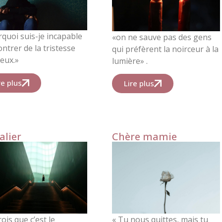
quoi suis-je incapable
«
on ne sauve pas des gens
ntrer de la tristesse
qui préfèrent la noirceur à la
eux.
»
lumière
» .
re plus
Lire plus
alier
Chère mamie
rois que c’est le
«
Tu nous quittes, mais tu