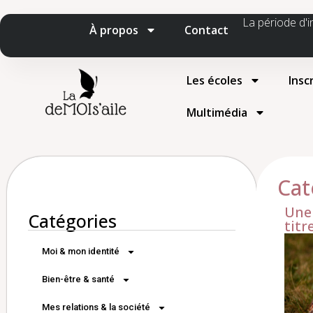
La période d'i
À propos
Contact
Les écoles
Insc
Multimédia
Cat
Une 
Catégories
titr
Moi & mon identité
Bien-être & santé
Mes relations & la société