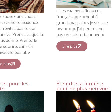
« Les examens finaux de
s sachez une chose;
français approchent à
n’est une coïncidence.
grands pas, alors je stresse
, n’évitez pas ce qui
beaucoup. J’ai peur de ne
arrive. Prenez ce que la
pas réussir cette année. »
ous donne. Prenez le
Lire plus
le sourire, car rien
vaut le positif. »
re plus
rer pour les
Éteindre la lumière
ts
pour ne plus rien voir