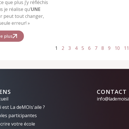
e que plus j’y réfléchis
s je réalise qu’
UNE
r peut tout changer,
eule erreur! »
re plus
1
2
3
4
5
6
7
8
9
10
11
IENS
CONTACT
ueil
info@lademoisai
 est La deMOIs'aile ?
oles participantes
crire votre école