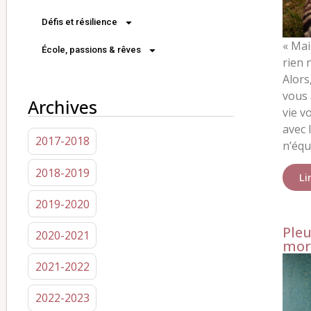
Défis et résilience
«
Mai
École, passions & rêves
rien 
Alors
vous 
Archives
vie v
avec 
2017-2018
n’équi
2018-2019
Li
2019-2020
Pleu
2020-2021
mor
2021-2022
2022-2023