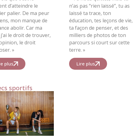
t d’atteindre le
n’as pas “rien laissé”, tu as
er palier.
De ma peur
laissé ta trace, ton
gens, mon manque de
éducation, tes leçons de vie,
ance abolir.
Car ma
ta façon de penser, et des
j’ai le droit de trouver,
milliers de photos de ton
pinion, le droit
parcours si court sur cette
oser. »
terre. »
re plus
Lire plus
cs sportifs