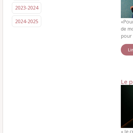
2023-2024
2024-2025
«
Pour
de mo
pour 
Li
Le p
« Je c