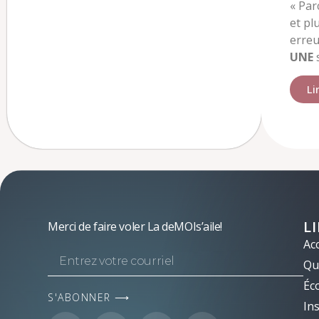
«
Parc
et plu
erreu
UNE
s
Li
L
Merci de faire voler La deMOIs’aile!
Acc
Qui
Éc
S'ABONNER ⟶
Ins