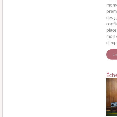
momen
premi
des 
confi
place 
mon o
d’exp
Li
Éche