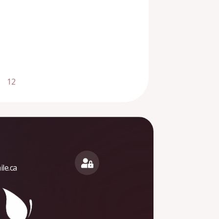
12
le.ca