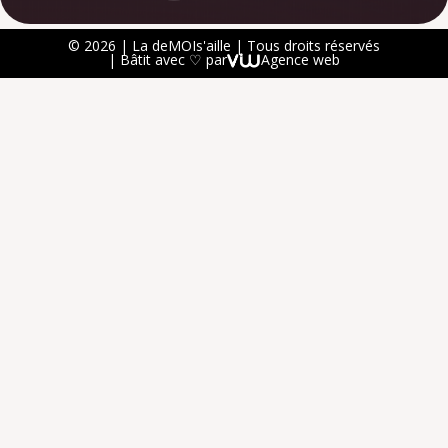
© 2026 | La deMOIs'aille | Tous droits réservés
| Bâtit avec ♡ par
Agence web