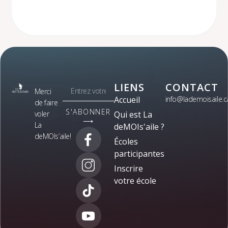
LIENS
CONTACT
Merci
Accueil
info@lademoisaile.c
de faire
S'ABONNER
voler
Qui est La
⟶
La
deMOIs'aile ?
deMOIs’aile!
Écoles
participantes
Inscrire
votre école