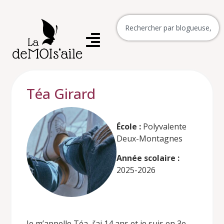
Téa Girard
École :
Polyvalente
Deux-Montagnes
Année scolaire :
2025-2026
Je m’appelle Téa, j’ai 14 ans et je suis en 3e