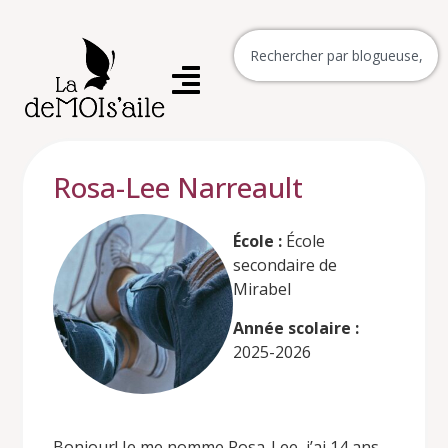
Rosa-Lee Narreault
École :
École
secondaire de
Mirabel
Année scolaire :
2025-2026
Bonjour! Je me nomme Rosa-Lee, j’ai 14 ans,