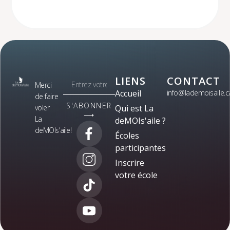
LIENS
CONTACT
Merci
Accueil
info@lademoisaile.c
de faire
S'ABONNER
voler
Qui est La
⟶
La
deMOIs'aile ?
deMOIs’aile!
Écoles
participantes
Inscrire
votre école