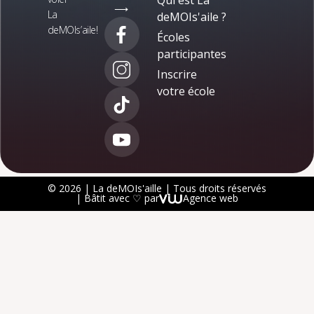
Qui est La
⟶
La
deMOIs'aile ?
deMOIs’aile!
Écoles
participantes
Inscrire
votre école
© 2026 | La deMOIs'aille | Tous droits réservés
| Bâtit avec ♡ par
Agence web