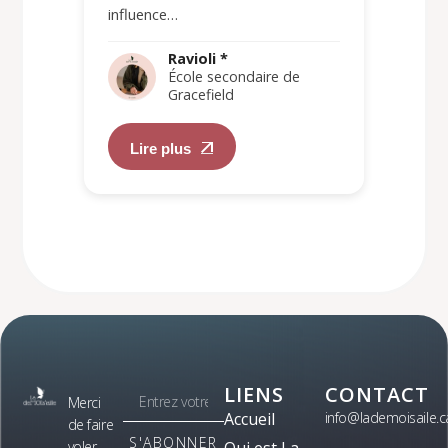
influence…
Ravioli *
École secondaire de
Gracefield
Lire plus
LIENS
CONTACT
Merci
Accueil
info@lademoisaile.c
de faire
S'ABONNER
voler