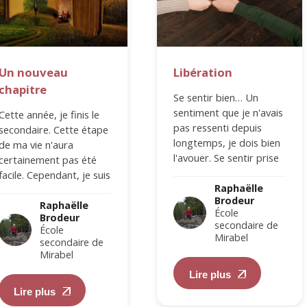
Un nouveau
Libération
chapitre
Se sentir bien… Un
sentiment que je n'avais
Cette année, je finis le
pas ressenti depuis
secondaire. Cette étape
longtemps, je dois bien
de ma vie n'aura
l'avouer. Se sentir prise
certainement pas été
au piège… Ce qu'on vit
facile. Cependant, je suis
lorsqu’on…
Raphaëlle
heureuse d’être passée
Brodeur
à travers toutes…
Raphaëlle
École
Brodeur
secondaire de
École
Mirabel
secondaire de
Mirabel
Lire plus
Lire plus