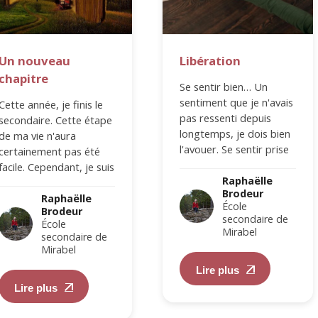
Un nouveau
Libération
chapitre
Se sentir bien… Un
sentiment que je n'avais
Cette année, je finis le
pas ressenti depuis
secondaire. Cette étape
longtemps, je dois bien
de ma vie n'aura
l'avouer. Se sentir prise
certainement pas été
au piège… Ce qu'on vit
facile. Cependant, je suis
lorsqu’on…
Raphaëlle
heureuse d’être passée
Brodeur
à travers toutes…
Raphaëlle
École
Brodeur
secondaire de
École
Mirabel
secondaire de
Mirabel
Lire plus
Lire plus