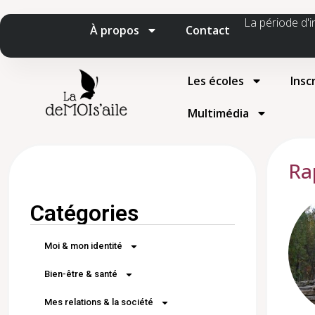
La période d'i
À propos
Contact
Les écoles
Insc
Multimédia
Ra
Catégories
Moi & mon identité
Bien-être & santé
Mes relations & la société