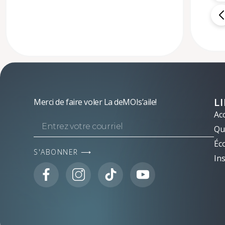
L
Merci de faire voler La deMOIs’aile!
Acc
Qui
Éc
S'ABONNER ⟶
Ins