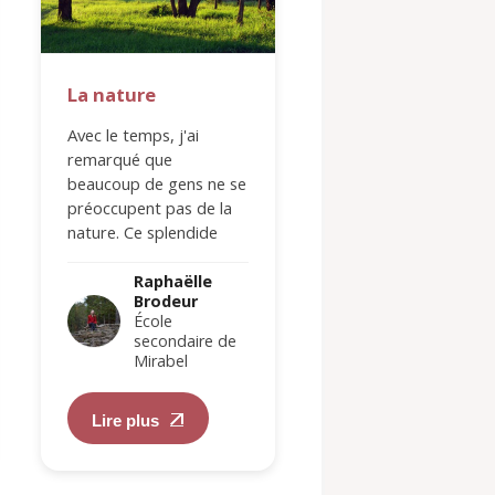
La nature
Combattante d
feu
Avec le temps, j'ai
remarqué que
Qu'est-ce qui vous
beaucoup de gens ne se
effraie le plus dans
préoccupent pas de la
votre choix de carr
nature. Ce splendide
Ne pas choisir le b
environnement qui nous
métier ou encore n
entoure est pourtant
Raphaëlle
jamais trouver celui
Brodeur
si…
vous…
Raphaëlle
École
Brodeur
secondaire de
École
Mirabel
secondair
Mirabel
Lire plus
Lire plus