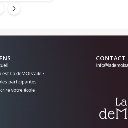
IENS
CONTACT
ueil
info@lademoisai
 est La deMOIs'aile ?
oles participantes
crire votre école