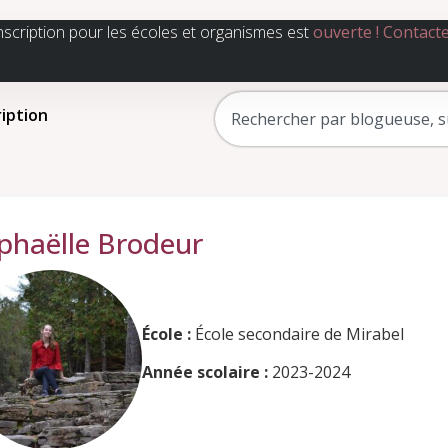
nscription pour les écoles et organismes est
ouverte !
Contact
ription
phaëlle Brodeur
École :
École secondaire de Mirabel
Année scolaire :
2023-2024