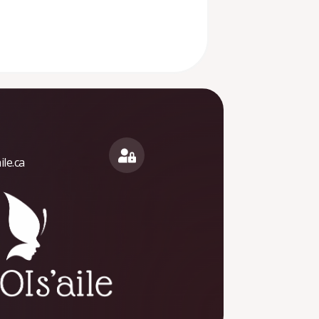
le.ca