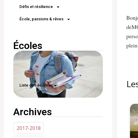
Défis et résilience
Bonjo
École, passions & rêves
deMOI
perso
Écoles
plein
Le
Liste des écoles
Archives
2017-2018