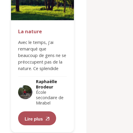
La nature
Combattante d
feu
Avec le temps, j'ai
remarqué que
Qu'est-ce qui vous
beaucoup de gens ne se
effraie le plus dans
préoccupent pas de la
votre choix de carr
nature. Ce splendide
Ne pas choisir le b
environnement qui nous
métier ou encore n
entoure est pourtant
Raphaëlle
jamais trouver celui
Brodeur
si…
vous…
Raphaëlle
École
Brodeur
secondaire de
École
Mirabel
secondair
Mirabel
Lire plus
Lire plus