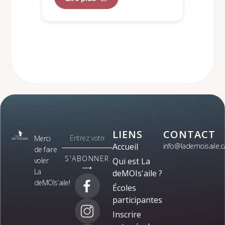
LIENS
CONTACT
Merci
Accueil
info@lademoisaile.c
de faire
S'ABONNER
voler
Qui est La
⟶
La
deMOIs'aile ?
deMOIs’aile!
Écoles
participantes
Inscrire