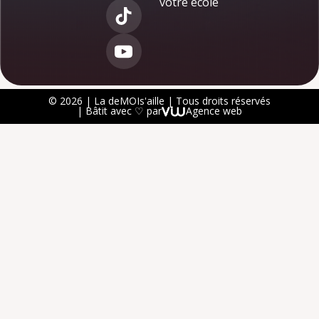
votre école
© 2026 | La deMOIs'aille | Tous droits réservés
| Bâtit avec ♡ par
Agence web