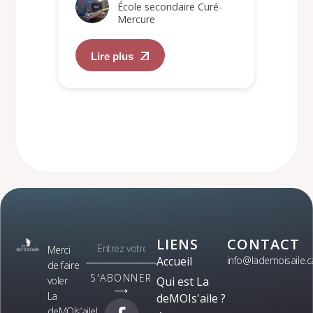
École secondaire Curé-
Mercure
Lire plus
LIENS
CONTACT
Merci
Accueil
info@lademoisaile.c
de faire
S'ABONNER
voler
Qui est La
⟶
La
deMOIs'aile ?
deMOIs’aile!