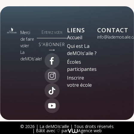
LIENS
CONTACT
Merci
Accueil
info@lademoisaile.c
de faire
S'ABONNER
voler
Qui est La
⟶
La
deMOIs'aile ?
deMOIs’aile!
Écoles
participantes
Inscrire
votre école
© 2026 | La deMOIs'aille | Tous droits réservés
| Bâtit avec ♡ par
Agence web