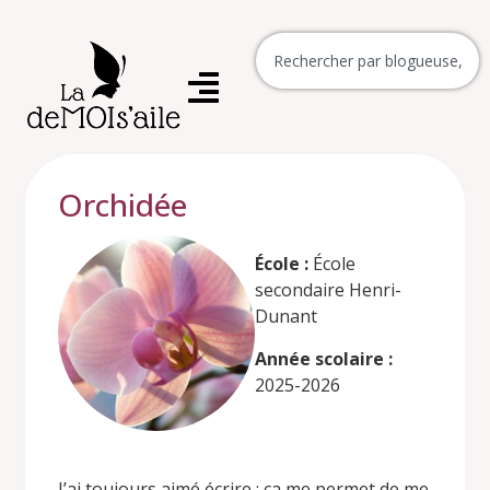
Orchidée
École :
École
secondaire Henri-
Dunant
Année scolaire :
2025-2026
J’ai toujours aimé écrire : ça me permet de me