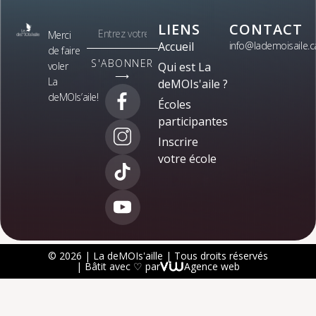
LIENS
CONTACT
Merci
Accueil
info@lademoisaile.c
de faire
S'ABONNER
voler
Qui est La
⟶
La
deMOIs'aile ?
deMOIs’aile!
Écoles
participantes
Inscrire
votre école
© 2026 | La deMOIs'aille | Tous droits réservés
| Bâtit avec ♡ par
Agence web