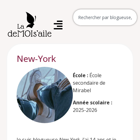
New-York
École :
École
secondaire de
Mirabel
Année scolaire :
2025-2026
Je suis
blogueuse
New-York
, j’ai 14 ans et je