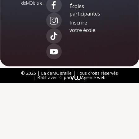
deMOIs’aile!
Écoles
participantes
Inscrire
votre école
© 2026 | La deMOIs'aille | Tous droits réservés
| Bâtit avec ♡ par
Agence web