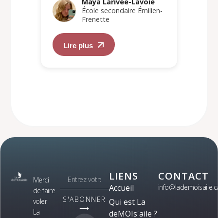
Maya Larivée-Lavoie
École secondaire Émilien-
Frenette
Lire plus
LIENS
CONTACT
Merci
Accueil
info@lademoisaile.c
de faire
S'ABONNER
voler
Qui est La
⟶
La
deMOIs'aile ?