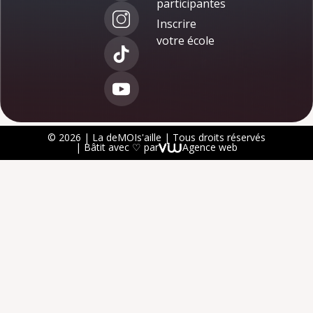
participantes
Inscrire
votre école
© 2026 | La deMOIs'aille | Tous droits réservés
| Bâtit avec ♡ par
Agence web