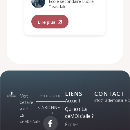
École secondaire Lucille-
Teasdale
Lire plus
LIENS
CONTACT
Merci
Accueil
info@lademoisaile.c
de faire
S'ABONNER
voler
Qui est La
⟶
La
deMOIs'aile ?
deMOIs’aile!
Écoles