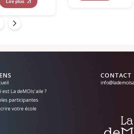
Lire plus
IENS
CONTACT
ueil
info@lademoisai
 est La deMOIs'aile ?
oles participantes
crire votre école