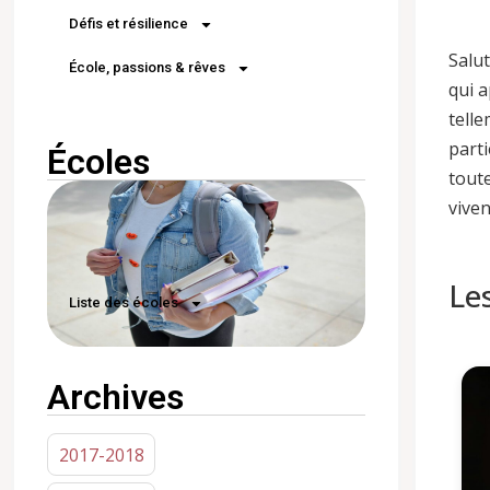
Défis et résilience
Salut
École, passions & rêves
qui a
telle
parti
Écoles
tout
vive
Le
Liste des écoles
Archives
2017-2018