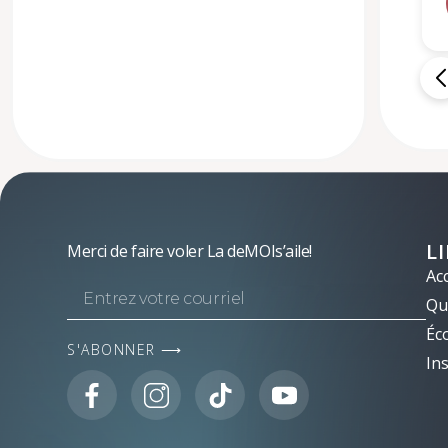
L
Merci de faire voler La deMOIs’aile!
Acc
Qui
Éc
S'ABONNER ⟶
Ins