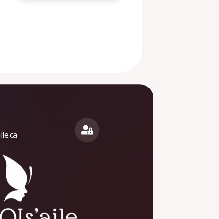
le.ca