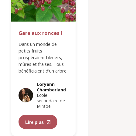
Gare aux ronces !
La lecture
Dans un monde de
Depuis environ 4 a
petits fruits
maintenant, je suis
prospéraient bleuets,
passionnée par la
mûres et fraises. Tous
lecture. Chaque livr
bénéficiaient d’un arbre
chaque nouveau m
où grandir et d’un
est pour moi une f
verger où s’abriter.
de trouver du
Loryann
Loryann
Chamberland
Chamberl
Pourtant, sous cette…
réconfort…
École
École
secondaire de
secondair
Mirabel
Mirabel
Lire plus
Lire plus