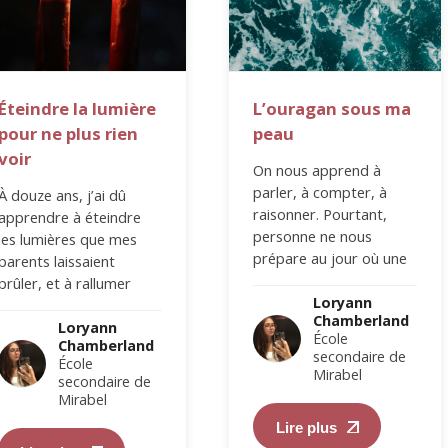
Éteindre la lumière
L’ouragan sous ma
pour ne plus rien
peau
voir
On nous apprend à
parler, à compter, à
À douze ans, j’ai dû
raisonner. Pourtant,
apprendre à éteindre
personne ne nous
les lumières que mes
prépare au jour où une
parents laissaient
émotion décide de
brûler, et à rallumer
prendre le volant. Ces…
Loryann
celles qu’ils laissaient
Chamberland
s’éteindre dans leurs
Loryann
École
Chamberland
yeux.…
secondaire de
École
Mirabel
secondaire de
Mirabel
Lire plus