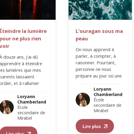
Éteindre la lumière
L’ouragan sous ma
pour ne plus rien
peau
voir
On nous apprend à
parler, à compter, à
À douze ans, j’ai dû
raisonner. Pourtant,
apprendre à éteindre
personne ne nous
les lumières que mes
prépare au jour où une
parents laissaient
émotion décide de
brûler, et à rallumer
prendre le volant. Ces…
Loryann
celles qu’ils laissaient
Chamberland
s’éteindre dans leurs
Loryann
École
Chamberland
yeux.…
secondaire de
École
Mirabel
secondaire de
Mirabel
Lire plus
Lire plus