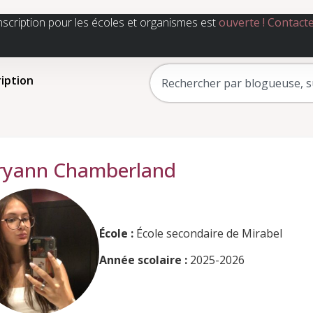
nscription pour les écoles et organismes est
ouverte !
Contact
ription
ryann Chamberland
École :
École secondaire de Mirabel
Année scolaire :
2025-2026