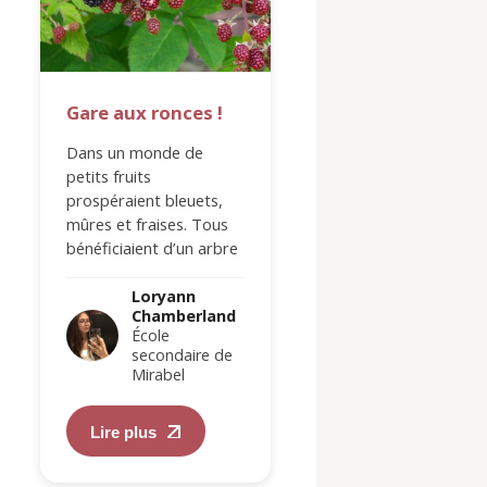
Gare aux ronces !
La lecture
Dans un monde de
Depuis environ 4 a
petits fruits
maintenant, je suis
prospéraient bleuets,
passionnée par la
mûres et fraises. Tous
lecture. Chaque livr
bénéficiaient d’un arbre
chaque nouveau m
où grandir et d’un
est pour moi une f
verger où s’abriter.
de trouver du
Loryann
Loryann
Chamberland
Chamberl
Pourtant, sous cette…
réconfort…
École
École
secondaire de
secondair
Mirabel
Mirabel
Lire plus
Lire plus