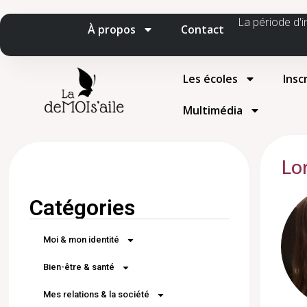
La période d'i
À propos
Contact
Les écoles
Insc
Multimédia
Lo
Catégories
Moi & mon identité
Bien-être & santé
Mes relations & la société