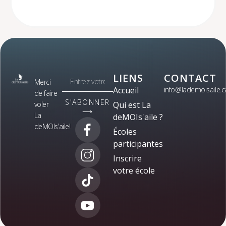
LIENS
CONTACT
Merci
Accueil
info@lademoisaile.c
de faire
S'ABONNER
voler
Qui est La
⟶
La
deMOIs'aile ?
deMOIs’aile!
Écoles
participantes
Inscrire
votre école