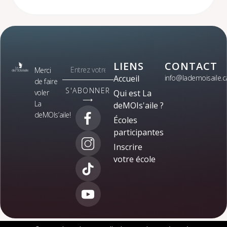
LIENS
CONTACT
Merci
Accueil
info@lademoisaile.c
de faire
S'ABONNER
voler
Qui est La
⟶
La
deMOIs'aile ?
deMOIs’aile!
Écoles
participantes
Inscrire
votre école