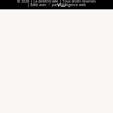
© 2026 | La deMOIs'aille | Tous droits réservés
| Bâtit avec ♡ par
Agence web