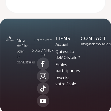
LIENS
CONTACT
Merci
Accueil
info@lademoisaile.c
de faire
S'ABONNER
voler
Qui est La
⟶
La
deMOIs'aile ?
deMOIs’aile!
Écoles
participantes
Inscrire
votre école