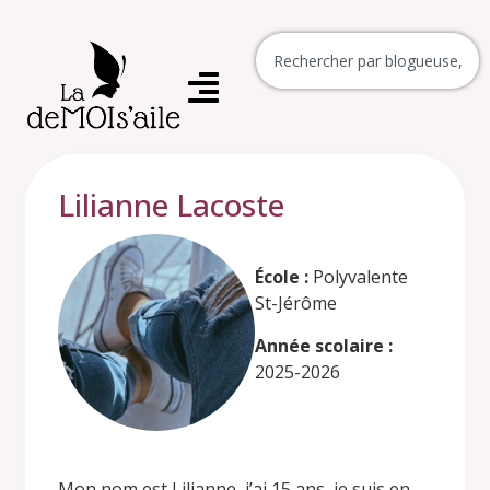
Lilianne Lacoste
École :
Polyvalente
St-Jérôme
Année scolaire :
2025-2026
Mon nom est Lilianne, j’ai 15 ans, je suis en