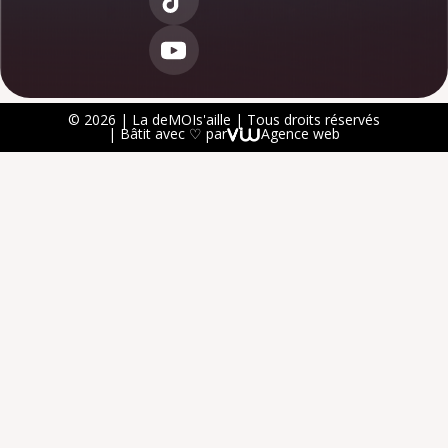
© 2026 | La deMOIs'aille | Tous droits réservés
| Bâtit avec ♡ par
Agence web