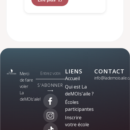
LIENS
CONTACT
Merci
Accueil
info@lademoisaile.c
de faire
S'ABONNER
voler
Qui est La
⟶
La
deMOIs'aile ?
deMOIs’aile!
Écoles
participantes
Inscrire
votre école