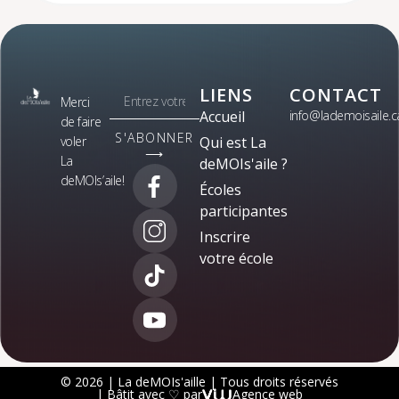
LIENS
CONTACT
Merci
Accueil
info@lademoisaile.c
de faire
S'ABONNER
voler
Qui est La
⟶
La
deMOIs'aile ?
deMOIs’aile!
Écoles
participantes
Inscrire
votre école
© 2026 | La deMOIs'aille | Tous droits réservés
| Bâtit avec ♡ par
Agence web