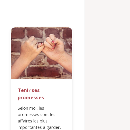
Tenir ses
Tu es aimé. Pro
promesses
Tout au long de ma 
j'ai ressenti de la
Selon moi, les
confusion avec ma
promesses sont les
sexualité. J'ai souve
affaires les plus
remis en question s
importantes à garder,