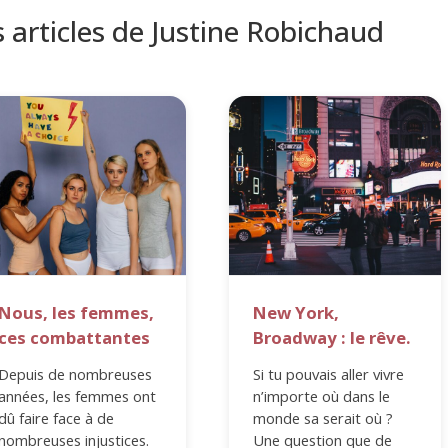
s articles de Justine Robichaud
Nous, les femmes,
New York,
ces combattantes
Broadway : le rêve.
Depuis de nombreuses
Si tu pouvais aller vivre
années, les femmes ont
n’importe où dans le
dû faire face à de
monde sa serait où ?
nombreuses injustices.
Une question que de