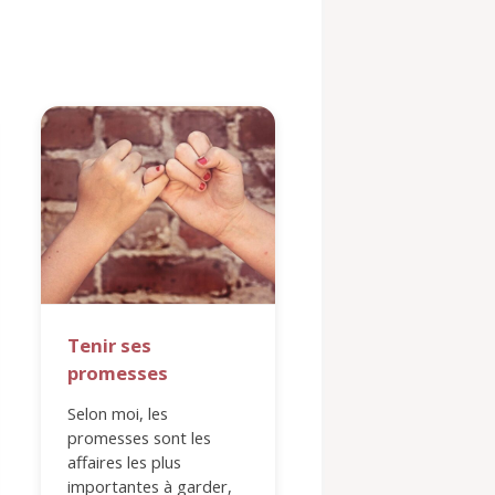
Tenir ses
Tu es aimé. Pro
promesses
Tout au long de ma 
j'ai ressenti de la
Selon moi, les
confusion avec ma
promesses sont les
sexualité. J'ai souve
affaires les plus
remis en question s
importantes à garder,