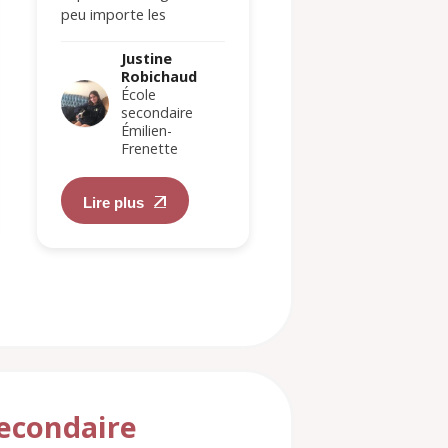
j'était bi, lesbienne
peu importe les
ou…
Justine
circonstances. Et ce,
Robichau
même si la promesse
Justine
École
Robichaud
est petite telle…
secondair
École
Émilien-
secondaire
Frenette
Émilien-
Frenette
Lire plus
Lire plus
secondaire