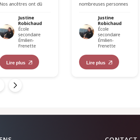
Nos ancêtres ont dû
nombreuses personnes
mener des vies difficiles,
se posent. La vérité
c’est indéniable. Elles…
est…
Justine
Justine
Robichaud
Robichaud
École
École
secondaire
secondaire
Émilien-
Émilien-
Frenette
Frenette
Lire plus
Lire plus
IENS
CONTACT