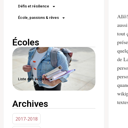
Défis et résilience
Allô!
École, passions & rêves
aussi
tout 
Écoles
prése
quelq
de La
perso
perso
Liste des écoles
quand
wikip
Archives
texte
2017-2018