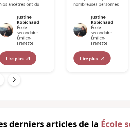
Nos ancêtres ont dû
nombreuses personnes
mener des vies difficiles,
se posent. La vérité
c’est indéniable. Elles…
est…
Justine
Justine
Robichaud
Robichaud
École
École
secondaire
secondaire
Émilien-
Émilien-
Frenette
Frenette
Lire plus
Lire plus
es derniers articles de la
École 