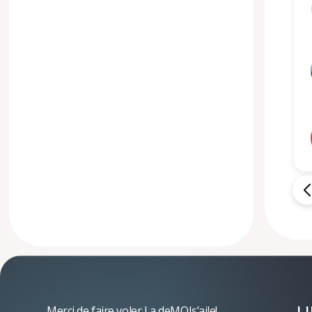
L
Merci de faire voler La deMOIs’aile!