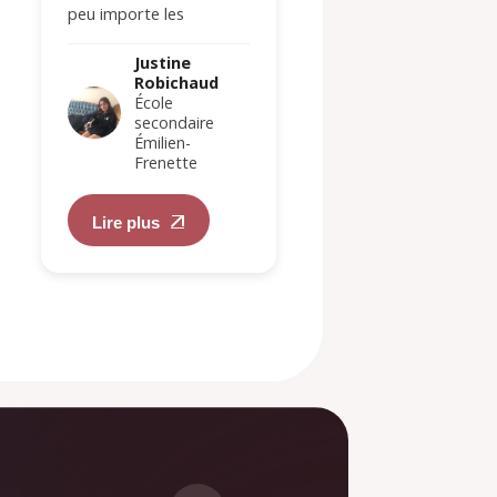
j'était bi, lesbienne
peu importe les
ou…
Justine
circonstances. Et ce,
Robichau
même si la promesse
Justine
École
Robichaud
est petite telle…
secondair
École
Émilien-
secondaire
Frenette
Émilien-
Frenette
Lire plus
Lire plus