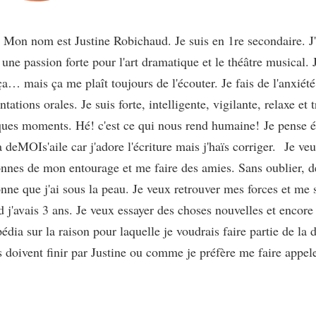
 Mon nom est Justine Robichaud. Je suis en 1re secondaire. J'ai 
 une passion forte pour l'art dramatique et le théâtre musical. 
ça… mais ça me plaît toujours de l'écouter. Je fais de l'anxiété
ntations orales. Je suis forte, intelligente, vigilante, relaxe et
ues moments. Hé! c'est ce qui nous rend humaine! Je pense ég
 deMOIs'aile car j'adore l'écriture mais j'haïs corriger.
Je veu
nnes de mon entourage et me faire des amies. Sans oublier, de t
nne que j'ai sous la peau. Je veux retrouver mes forces et me s
 j'avais 3 ans. Je veux essayer des choses nouvelles et encore 
édia sur la raison pour laquelle je voudrais faire partie de la
s doivent finir par Justine ou comme je préfère me faire appele