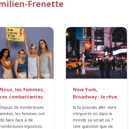
milien-Frenette
Nous, les femmes,
New York,
ces combattantes
Broadway : le rêve.
Depuis de nombreuses
Si tu pouvais aller vivre
années, les femmes ont
n’importe où dans le
dû faire face à de
monde sa serait où ?
nombreuses injustices.
Une question que de