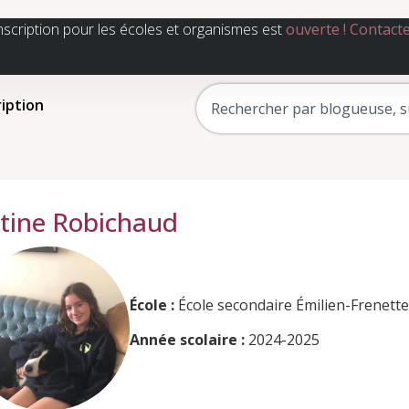
nscription pour les écoles et organismes est
ouverte !
Contact
ription
stine Robichaud
École :
École secondaire Émilien-Frenette
Année scolaire :
2024-2025