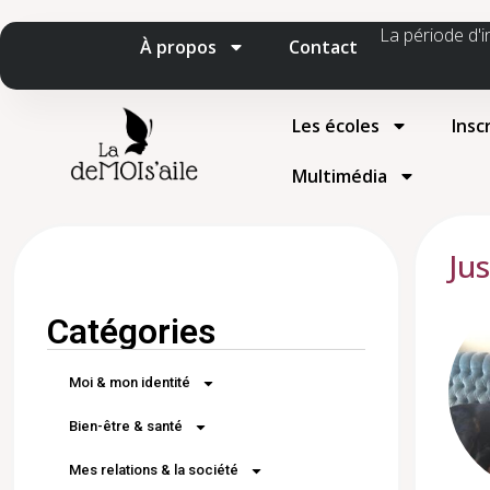
La période d'i
À propos
Contact
Les écoles
Insc
Multimédia
Ju
Catégories
Moi & mon identité
Bien-être & santé
Mes relations & la société