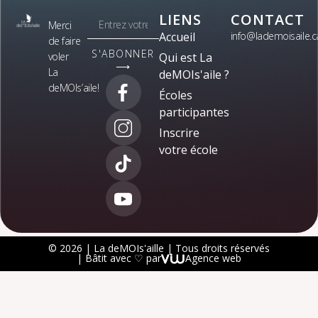
LIENS
CONTACT
Merci
Accueil
info@lademoisaile.c
de faire
S'ABONNER
voler
Qui est La
⟶
La
deMOIs'aile ?
deMOIs’aile!
Écoles
participantes
Inscrire
votre école
© 2026 | La deMOIs'aille | Tous droits réservés
| Bâtit avec ♡ par
Agence web