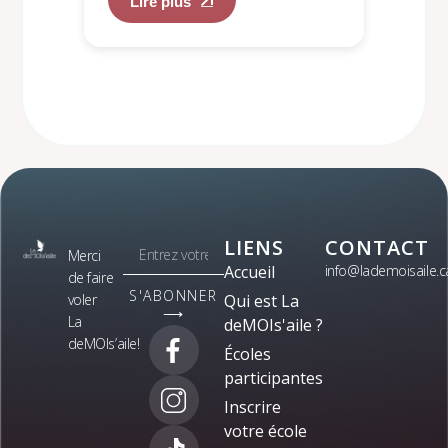
Lire plus
LIENS
CONTACT
Merci
Accueil
info@lademoisaile.c
de faire
S'ABONNER
voler
Qui est La
⟶
La
deMOIs'aile ?
deMOIs’aile!
Écoles
participantes
Inscrire
votre école