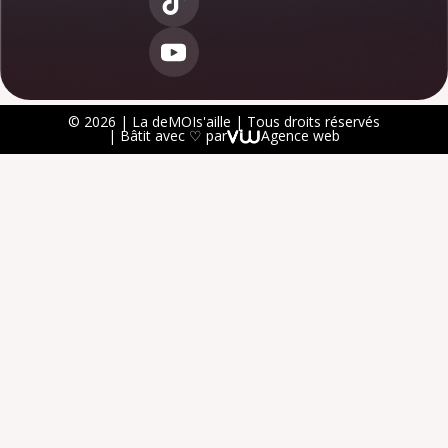
© 2026 | La deMOIs'aille | Tous droits réservés
| Bâtit avec ♡ par
Agence web