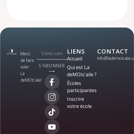
LIENS
CONTACT
Merci
Accueil
info@lademoisaile.c
de faire
S'ABONNER
voler
Qui est La
⟶
La
deMOIs'aile ?
deMOIs’aile!
Écoles
participantes
Inscrire
votre école