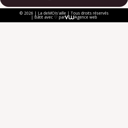
© 2026 | La deMOIs'aille | Tous droits réservés
| Bâtit avec ♡ par
Agence web