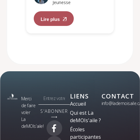
Jeunesse
Lire plus
LIENS
CONTACT
Merci
Accueil
info@lademoisaile.c
de faire
S'ABONNER
voler
Qui est La
⟶
La
deMOIs'aile ?
deMOIs’aile!
Écoles
participantes