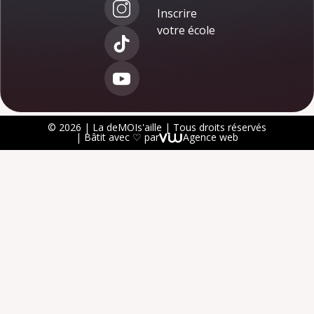
Inscrire
votre école
© 2026 | La deMOIs'aille | Tous droits réservés
| Bâtit avec ♡ par
Agence web