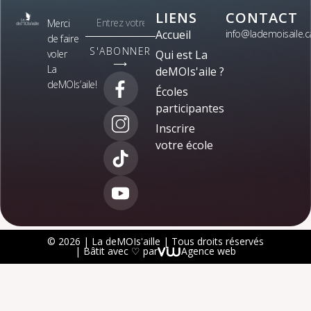
LIENS
CONTACT
Merci
Accueil
info@lademoisaile.c
de faire
S'ABONNER
voler
Qui est La
⟶
La
deMOIs'aile ?
deMOIs’aile!
Écoles
participantes
Inscrire
votre école
© 2026 | La deMOIs'aille | Tous droits réservés
| Bâtit avec ♡ par
Agence web