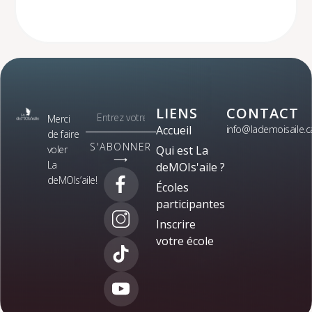
LIENS
CONTACT
Merci
Accueil
info@lademoisaile.c
de faire
S'ABONNER
voler
Qui est La
⟶
La
deMOIs'aile ?
deMOIs’aile!
Écoles
participantes
Inscrire
votre école