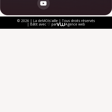
© 2026 | La deMOIs'aille | Tous droits réservés
| Bâtit avec ♡ par
Agence web