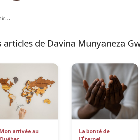
nir…
s articles de Davina Munyaneza Gw
Mon arrivée au
La bonté de
Québec
l’Éternel