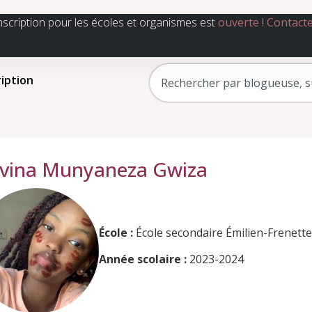
nscription pour les écoles et organismes est
ouverte !
Contact
ription
vina Munyaneza Gwiza
École :
École secondaire Émilien-Frenette
Année scolaire :
2023-2024