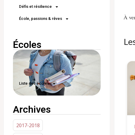
Défis et résilience
À ve
École, passions & rêves
Le
Écoles
Liste des écoles
Archives
2017-2018