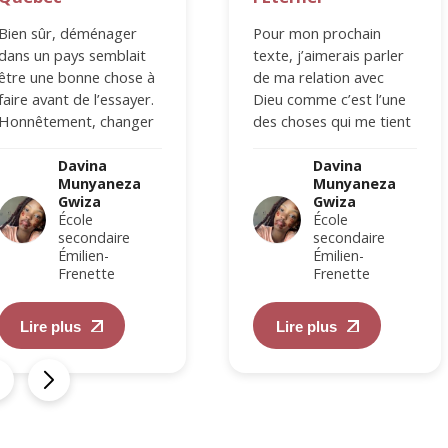
Bien sûr, déménager
Pour mon prochain
dans un pays semblait
texte, j’aimerais parler
être une bonne chose à
de ma relation avec
faire avant de l’essayer.
Dieu comme c’est l’une
Honnêtement, changer
des choses qui me tient
de pays m’a fait réaliser
vraiment à cœur .
à quel…
Grandir dans…
Davina
Davina
Munyaneza
Munyaneza
Gwiza
Gwiza
École
École
secondaire
secondaire
Émilien-
Émilien-
Frenette
Frenette
Lire plus
Lire plus