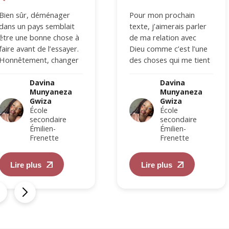
Bien sûr, déménager
Pour mon prochain
dans un pays semblait
texte, j’aimerais parler
être une bonne chose à
de ma relation avec
faire avant de l’essayer.
Dieu comme c’est l’une
Honnêtement, changer
des choses qui me tient
de pays m’a fait réaliser
vraiment à cœur .
à quel…
Grandir dans…
Davina
Davina
Munyaneza
Munyaneza
Gwiza
Gwiza
École
École
secondaire
secondaire
Émilien-
Émilien-
Frenette
Frenette
Lire plus
Lire plus