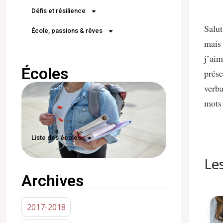
Défis et résilience
Salut
École, passions & rêves
mais 
j’aim
Écoles
prése
verba
mots 
Liste des écoles
Le
Archives
2017-2018