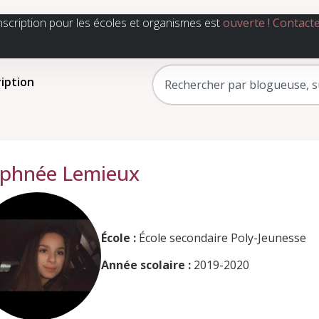
nscription pour les écoles et organismes est
ouverte !
Contact
ription
phnée Lemieux
École :
École secondaire Poly-Jeunesse
Année scolaire :
2019-2020