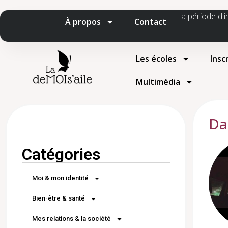
La période d'i
À propos
Contact
Les écoles
Insc
Multimédia
Da
Catégories
Moi & mon identité
Bien-être & santé
Mes relations & la société