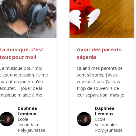
La musique, c’est
Avoir des parents
tout pour moi!
séparés
La musique pour moi
Quand mes parents se
c’est une passion. J’aime
sont séparés, j’avais
autant en jouer qu’en
environ 4 ans. J’ai pas
écouter. Jouer de la
trop de souvenirs de
musique m’aide à me
leur séparation, mais je
calmer et/ou oublier
sais que ça a été…
mes problèmes,…
Daphnée
Daphnée
Lemieux
Lemieux
École
École
secondaire
secondaire
Poly-Jeunesse
Poly-Jeunesse