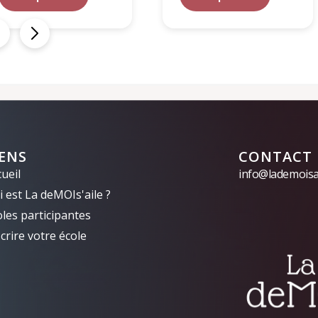
IENS
CONTACT
ueil
info@lademoisai
 est La deMOIs'aile ?
oles participantes
crire votre école