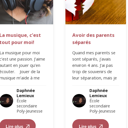
La musique, c’est
Avoir des parents
tout pour moi!
séparés
La musique pour moi
Quand mes parents se
c’est une passion. J’aime
sont séparés, j’avais
autant en jouer qu’en
environ 4 ans. J’ai pas
écouter. Jouer de la
trop de souvenirs de
musique m’aide à me
leur séparation, mais je
calmer et/ou oublier
sais que ça a été…
mes problèmes,…
Daphnée
Daphnée
Lemieux
Lemieux
École
École
secondaire
secondaire
Poly-Jeunesse
Poly-Jeunesse
Lire plus
Lire plus