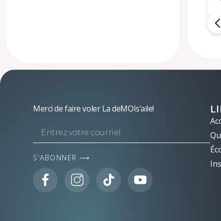
L
Merci de faire voler La deMOIs’aile!
Acc
Qui
Éc
S'ABONNER ⟶
Ins