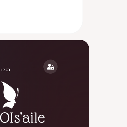
le.ca