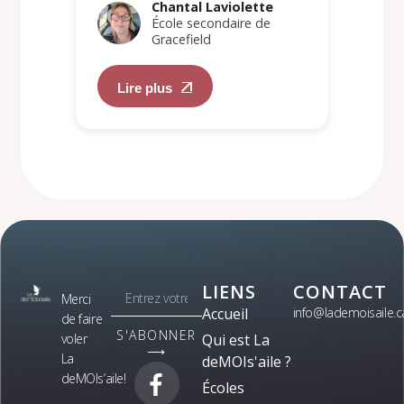
Chantal Laviolette
École secondaire de
Gracefield
Lire plus
LIENS
CONTACT
Merci
Accueil
info@lademoisaile.c
de faire
S'ABONNER
voler
Qui est La
⟶
La
deMOIs'aile ?
deMOIs’aile!
Écoles