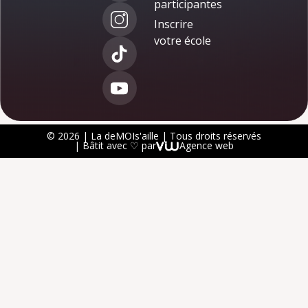
participantes
Inscrire
votre école
© 2026 | La deMOIs'aille | Tous droits réservés
| Bâtit avec ♡ par
Agence web