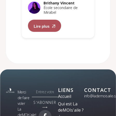
Brithany Vincent
École secondaire de
Mirabel
Lire plus
LIENS
CONTACT
Merci
Accueil
info@lademoisaile.c
de faire
S'ABONNER
voler
Qui est La
⟶
La
deMOIs'aile ?
deMOIs’aile!