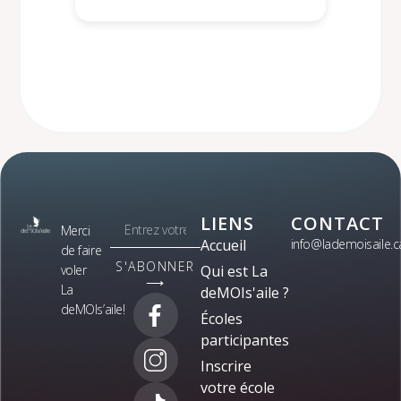
LIENS
CONTACT
Merci
Accueil
info@lademoisaile.c
de faire
S'ABONNER
voler
Qui est La
⟶
La
deMOIs'aile ?
deMOIs’aile!
Écoles
participantes
Inscrire
votre école