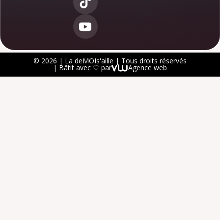
© 2026 | La deMOIs'aille | Tous droits réservés
| Bâtit avec ♡ par
Agence web