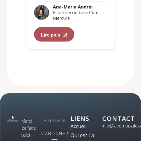
Ana-Maria Andrei
École secondaire Curé-
Mercure
Lire plus
LIENS
CONTACT
Merci
Accueil
info@lademoisaile.c
de faire
S'ABONNER
voler
Qui est La
⟶