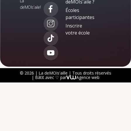
La
deMOIs'aile ?
deMOIs’aile!
Écoles
participantes
Inscrire
votre école
© 2026 | La deMOIs'aille | Tous droits réservés
| Bâtit avec ♡ par
Agence web