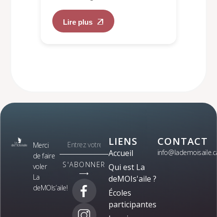
Lire plus
LIENS
CONTACT
Merci
Accueil
info@lademoisaile.c
de faire
S'ABONNER
voler
Qui est La
⟶
La
deMOIs'aile ?
deMOIs’aile!
Écoles
participantes