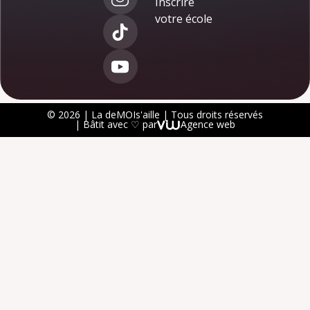
Inscrire
votre école
© 2026 | La deMOIs'aille | Tous droits réservés
| Bâtit avec ♡ par
Agence web