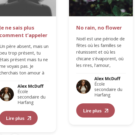
Je ne sais plus
No rain, no flower
comment t’appeler
Noël est une période de
fêtes où les familles se
Un père absent, mais un
réunissent et où les
peu trop présent, tu
chicane s'évaporent, où
étais présent mais tu ne
les rires, l'amour,
me voyais pas. Je
l’enfance s'émerveille,
cherchais ton amour à
les rêves et…
Alex McDuff
travers ce que…
École
Alex McDuff
secondaire du
École
Harfang
secondaire du
Harfang
Lire plus
Lire plus