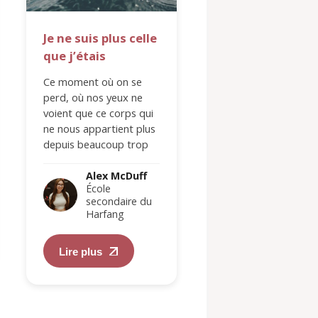
Je ne suis plus celle
Une maison, un
que j’étais
famille
Ce moment où on se
Une maison n'est p
perd, où nos yeux ne
toit sur notre tête, 
voient que ce corps qui
un endroit où être s
ne nous appartient plus
même, où on se sen
depuis beaucoup trop
sécurité et à l'écout
longtemps et où…
Une…
Alex McDuff
Alex McDu
École
École
secondaire du
secondair
Harfang
Harfang
Lire plus
Lire plus