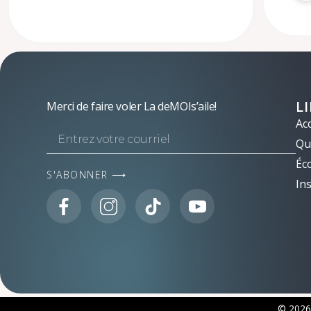
L
Merci de faire voler La deMOIs’aile!
Acc
Qui
Éc
S'ABONNER ⟶
Ins
© 2026 