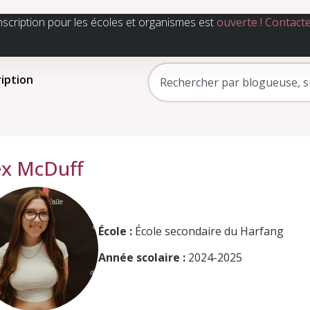
nscription pour les écoles et organismes est
ouverte !
Contact
ription
ex McDuff
École :
École secondaire du Harfang
Année scolaire :
2024-2025