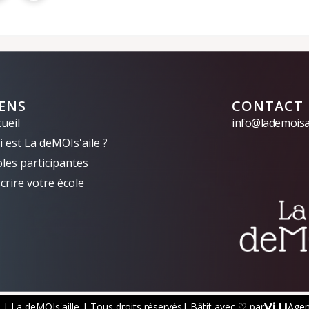
IENS
CONTACT
ueil
info@lademoisai
 est La deMOIs'aile ?
oles participantes
crire votre école
| La deMOIs'aille | Tous droits réservés
| Bâtit avec ♡ par
Age