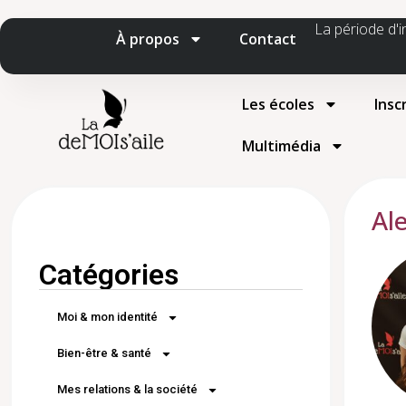
La période d'i
À propos
Contact
Les écoles
Insc
Multimédia
Al
Catégories
Moi & mon identité
Bien-être & santé
Mes relations & la société