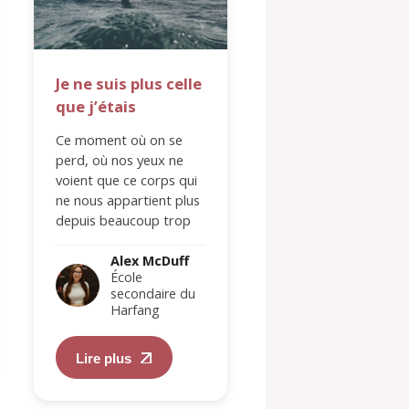
Je ne suis plus celle
Une maison, un
que j’étais
famille
Ce moment où on se
Une maison n'est p
perd, où nos yeux ne
toit sur notre tête, 
voient que ce corps qui
un endroit où être s
ne nous appartient plus
même, où on se sen
depuis beaucoup trop
sécurité et à l'écout
longtemps et où…
Une…
Alex McDuff
Alex McDu
École
École
secondaire du
secondair
Harfang
Harfang
Lire plus
Lire plus