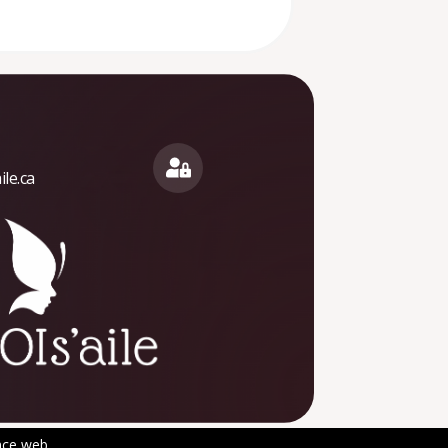
le.ca
nce web