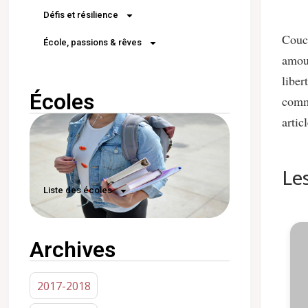
Défis et résilience
Couco
École, passions & rêves
amour
liber
Écoles
comme
artic
Le
Liste des écoles
Archives
2017-2018