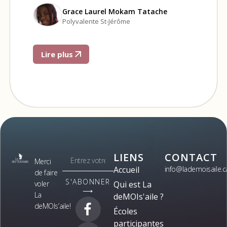
Grace Laurel Mokam Tatache
Polyvalente St-Jérôme
Lire plus
LIENS
CONTACT
Merci
Accueil
info@lademoisaile.c
de faire
S'ABONNER
voler
Qui est La
⟶
La
deMOIs'aile ?
deMOIs’aile!
Écoles
participantes