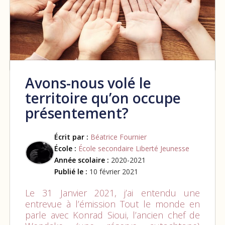
Avons-nous volé le
territoire qu’on occupe
présentement?
Écrit par :
Béatrice Fournier
École :
École secondaire Liberté Jeunesse
Année scolaire :
2020-2021
Publié le :
10 février 2021
Le 31 Janvier 2021, j’ai entendu une
entrevue à l’émission Tout le monde en
parle avec Konrad Sioui, l’ancien chef de