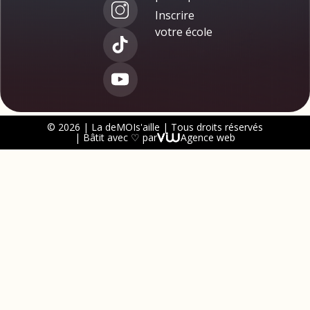
Inscrire
votre école
© 2026 | La deMOIs'aille | Tous droits réservés
| Bâtit avec ♡ par
Agence web