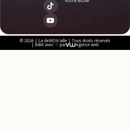
votre école
© 2026 | La deMOIs'aille | Tous droits réservés
| Bâtit avec ♡ par
Agence web