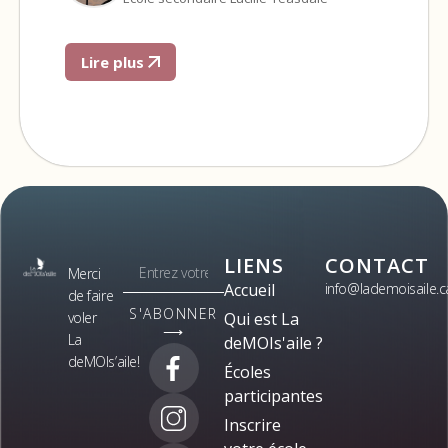
Lire plus
LIENS
CONTACT
Merci
Accueil
info@lademoisaile.c
de faire
S'ABONNER
voler
Qui est La
⟶
La
deMOIs'aile ?
deMOIs’aile!
Écoles
participantes
Inscrire