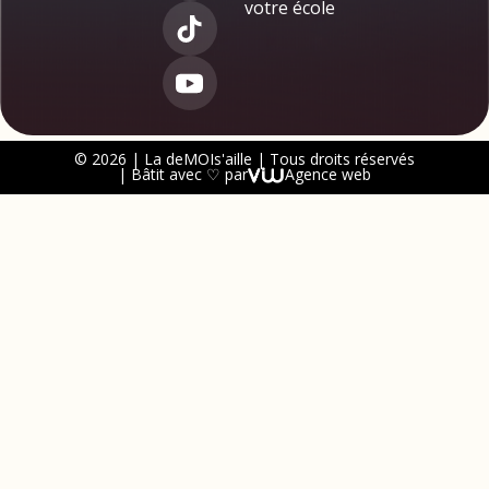
votre école
© 2026 | La deMOIs'aille | Tous droits réservés
| Bâtit avec ♡ par
Agence web