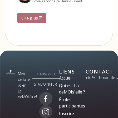
École secondaire Henri-Dunant
Lire plus
LIENS
CONTACT
Merci
Accueil
info@lademoisaile.c
de faire
S'ABONNER
voler
Qui est La
⟶
La
deMOIs'aile ?
deMOIs’aile!
Écoles
participantes
Inscrire